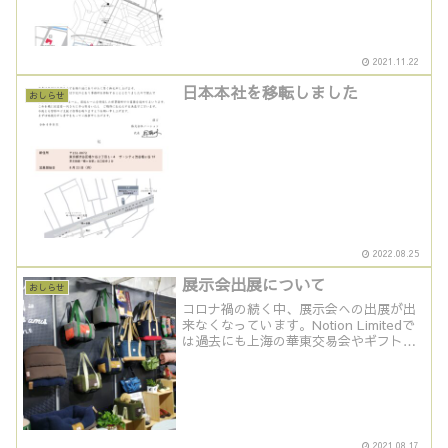
2021.11.22
日本本社を移転しました
おしらせ
2022.08.25
展示会出展について
おしらせ
コロナ禍の続く中、展示会への出展が出
来なくなっています。Notion Limitedで
は過去にも上海の華東交易会やギフトシ
ョー・ファッションEXPO(ファッション
ワールド）等の各種展示会への出展を積
極的に行ってきました。コロナ禍が終息
しまし...
2021.08.17