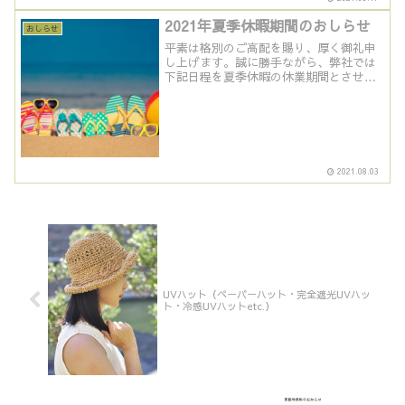
2021年夏季休暇期間のおしらせ
おしらせ
平素は格別のご高配を賜り、厚く御礼申
し上げます。誠に勝手ながら、弊社では
下記日程を夏季休暇の休業期間とさせて
いただきます。ご不便をおかけいたしま
すが、何卒ご了承いただきますようお願
い申し上げます。休業期間 2021年8月7
日（土）～ 202...
2021.08.03
UVハット（ペーパーハット・完全遮光UVハッ
ト・冷感UVハットetc.）