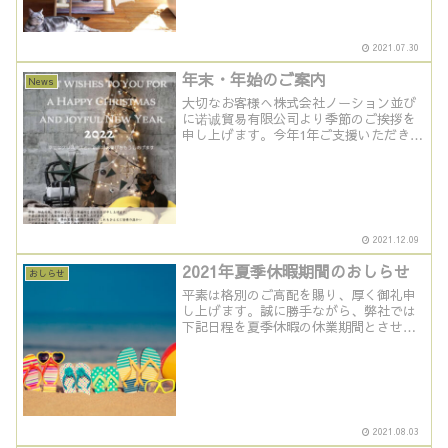
2021.07.30
年末・年始のご案内
News
大切なお客様へ株式会社ノーション並び
に诺诚貿易有限公司より季節のご挨拶を
申し上げます。今年1年ご支援いただきあ
りがとうございます。素晴らしいホリデ
ーシーズンと新年をお過ごし下さい。
2021.12.09
2021年夏季休暇期間のおしらせ
おしらせ
平素は格別のご高配を賜り、厚く御礼申
し上げます。誠に勝手ながら、弊社では
下記日程を夏季休暇の休業期間とさせて
いただきます。ご不便をおかけいたしま
すが、何卒ご了承いただきますようお願
い申し上げます。休業期間 2021年8月7
日（土）～ 202...
2021.08.03