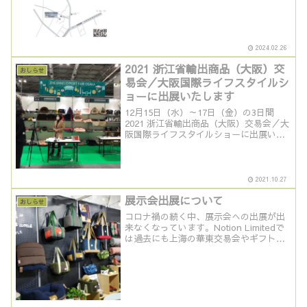
2024.02.26
2021 浙江省輸出商品（大阪）交
おしらせ
易会／大阪国際ライフスタイルシ
ョーに出展いたします
12月15日（水）～17日（金）の3日間
2021 浙江省輸出商品（大阪）交易会／大
阪国際ライフスタイルショーに出展いた
します。皆様のご来場を心よりお待ち申
しております。会場：インテックス大阪2
号館2021浙江省輸出商品（大阪）交易会
／大阪国...
2021.10.27
展示会出展について
おしらせ
コロナ禍の続く中、展示会への出展が出
来なくなっています。Notion Limitedで
は過去にも上海の華東交易会やギフトシ
ョー・ファッションEXPO(ファッション
ワールド）等の各種展示会への出展を積
極的に行ってきました。コロナ禍が終息
しまし...